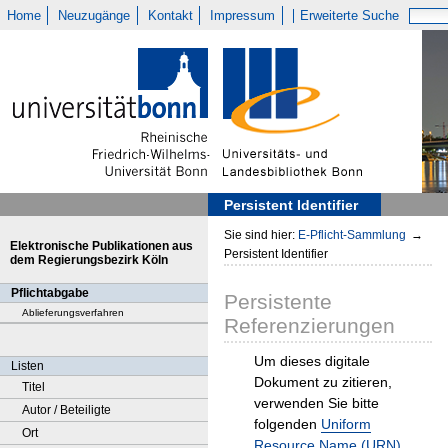
Home
Neuzugänge
Kontakt
Impressum
Erweiterte Suche
Persistent Identifier
Sie sind hier:
E-Pflicht-Sammlung
→
Elektronische Publikationen aus
Persistent Identifier
dem Regierungsbezirk Köln
Pflichtabgabe
Persistente
Ablieferungsverfahren
Referenzierungen
Um dieses digitale
Listen
Dokument zu zitieren,
Titel
verwenden Sie bitte
Autor / Beteiligte
folgenden
Uniform
Ort
Resource Name (URN)