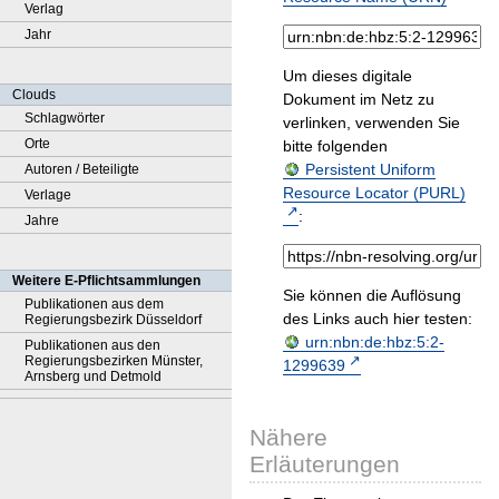
Verlag
Jahr
Um dieses digitale
Clouds
Dokument im Netz zu
Schlagwörter
verlinken, verwenden Sie
Orte
bitte folgenden
Persistent Uniform
Autoren / Beteiligte
Resource Locator (PURL)
Verlage
:
Jahre
Weitere E-Pflichtsammlungen
Sie können die Auflösung
Publikationen aus dem
des Links auch hier testen:
Regierungsbezirk Düsseldorf
urn:nbn:de:hbz:5:2-
Publikationen aus den
Regierungsbezirken Münster,
1299639
Arnsberg und Detmold
Nähere
Erläuterungen