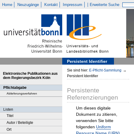
Home
Neuzugänge
Kontakt
Impressum
Erweiterte Suche
Persistent Identifier
Sie sind hier:
E-Pflicht-Sammlung
→
Elektronische Publikationen aus
Persistent Identifier
dem Regierungsbezirk Köln
Pflichtabgabe
Persistente
Ablieferungsverfahren
Referenzierungen
Um dieses digitale
Listen
Dokument zu zitieren,
Titel
verwenden Sie bitte
Autor / Beteiligte
folgenden
Uniform
Ort
Resource Name (URN)