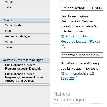
Verlag
Jahr
Um dieses digitale
Clouds
Dokument im Netz zu
Schlagwörter
verlinken, verwenden Sie
Orte
bitte folgenden
Persistent Uniform
Autoren / Beteiligte
Resource Locator (PURL)
Verlage
:
Jahre
Weitere E-Pflichtsammlungen
Sie können die Auflösung
Publikationen aus dem
des Links auch hier testen:
Regierungsbezirk Düsseldorf
urn:nbn:de:hbz:5:2-
Publikationen aus den
Regierungsbezirken Münster,
1296622
Arnsberg und Detmold
Nähere
Erläuterungen