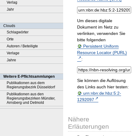
Verlag
Jahr
Um dieses digitale
Clouds
Dokument im Netz zu
Schlagwörter
verlinken, verwenden Sie
Orte
bitte folgenden
Persistent Uniform
Autoren / Beteiligte
Resource Locator (PURL)
Verlage
:
Jahre
Weitere E-Pflichtsammlungen
Sie können die Auflösung
Publikationen aus dem
des Links auch hier testen:
Regierungsbezirk Düsseldorf
urn:nbn:de:hbz:5:2-
Publikationen aus den
Regierungsbezirken Münster,
1292097
Arnsberg und Detmold
Nähere
Erläuterungen