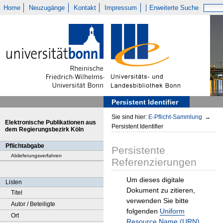
Home
Neuzugänge
Kontakt
Impressum
Erweiterte Suche
Persistent Identifier
Sie sind hier:
E-Pflicht-Sammlung
→
Elektronische Publikationen aus
Persistent Identifier
dem Regierungsbezirk Köln
Pflichtabgabe
Persistente
Ablieferungsverfahren
Referenzierungen
Um dieses digitale
Listen
Dokument zu zitieren,
Titel
verwenden Sie bitte
Autor / Beteiligte
folgenden
Uniform
Ort
Resource Name (URN)