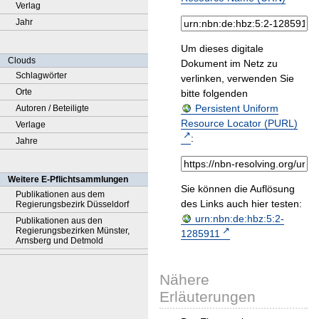
Verlag
Jahr
Um dieses digitale
Clouds
Dokument im Netz zu
Schlagwörter
verlinken, verwenden Sie
Orte
bitte folgenden
Persistent Uniform
Autoren / Beteiligte
Resource Locator (PURL)
Verlage
:
Jahre
Weitere E-Pflichtsammlungen
Sie können die Auflösung
Publikationen aus dem
des Links auch hier testen:
Regierungsbezirk Düsseldorf
urn:nbn:de:hbz:5:2-
Publikationen aus den
Regierungsbezirken Münster,
1285911
Arnsberg und Detmold
Nähere
Erläuterungen