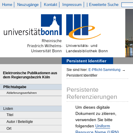
Home
Neuzugänge
Kontakt
Impressum
Erweiterte Suche
Persistent Identifier
Sie sind hier:
E-Pflicht-Sammlung
→
Elektronische Publikationen aus
Persistent Identifier
dem Regierungsbezirk Köln
Pflichtabgabe
Persistente
Ablieferungsverfahren
Referenzierungen
Um dieses digitale
Listen
Dokument zu zitieren,
Titel
verwenden Sie bitte
Autor / Beteiligte
folgenden
Uniform
Ort
Resource Name (URN)