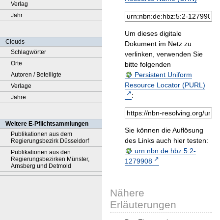
Verlag
Jahr
Um dieses digitale
Clouds
Dokument im Netz zu
Schlagwörter
verlinken, verwenden Sie
Orte
bitte folgenden
Persistent Uniform
Autoren / Beteiligte
Resource Locator (PURL)
Verlage
:
Jahre
Weitere E-Pflichtsammlungen
Sie können die Auflösung
Publikationen aus dem
des Links auch hier testen:
Regierungsbezirk Düsseldorf
urn:nbn:de:hbz:5:2-
Publikationen aus den
Regierungsbezirken Münster,
1279908
Arnsberg und Detmold
Nähere
Erläuterungen