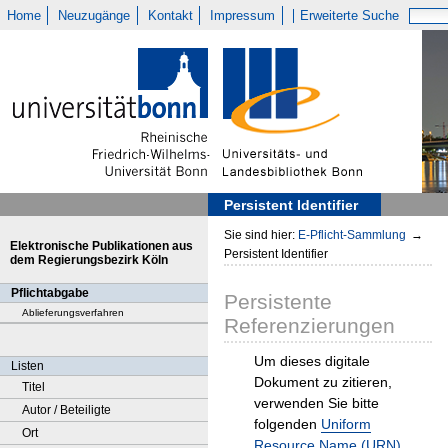
Home
Neuzugänge
Kontakt
Impressum
Erweiterte Suche
Persistent Identifier
Sie sind hier:
E-Pflicht-Sammlung
→
Elektronische Publikationen aus
Persistent Identifier
dem Regierungsbezirk Köln
Pflichtabgabe
Persistente
Ablieferungsverfahren
Referenzierungen
Um dieses digitale
Listen
Dokument zu zitieren,
Titel
verwenden Sie bitte
Autor / Beteiligte
folgenden
Uniform
Ort
Resource Name (URN)