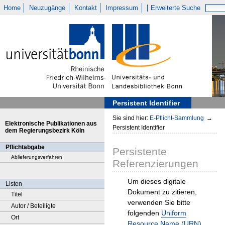
Home
Neuzugänge
Kontakt
Impressum
Erweiterte Suche
Persistent Identifier
Sie sind hier:
E-Pflicht-Sammlung
→
Elektronische Publikationen aus
Persistent Identifier
dem Regierungsbezirk Köln
Pflichtabgabe
Persistente
Ablieferungsverfahren
Referenzierungen
Um dieses digitale
Listen
Dokument zu zitieren,
Titel
verwenden Sie bitte
Autor / Beteiligte
folgenden
Uniform
Ort
Resource Name (URN)