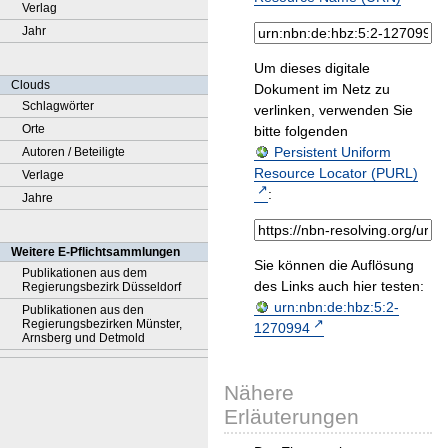
Verlag
Jahr
Um dieses digitale
Clouds
Dokument im Netz zu
Schlagwörter
verlinken, verwenden Sie
Orte
bitte folgenden
Persistent Uniform
Autoren / Beteiligte
Resource Locator (PURL)
Verlage
:
Jahre
Weitere E-Pflichtsammlungen
Sie können die Auflösung
Publikationen aus dem
des Links auch hier testen:
Regierungsbezirk Düsseldorf
urn:nbn:de:hbz:5:2-
Publikationen aus den
Regierungsbezirken Münster,
1270994
Arnsberg und Detmold
Nähere
Erläuterungen