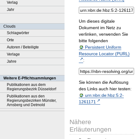
Verlag
Jahr
Um dieses digitale
Clouds
Dokument im Netz zu
Schlagwörter
verlinken, verwenden Sie
Orte
bitte folgenden
Persistent Uniform
Autoren / Beteiligte
Resource Locator (PURL)
Verlage
:
Jahre
Weitere E-Pflichtsammlungen
Sie können die Auflösung
Publikationen aus dem
des Links auch hier testen:
Regierungsbezirk Düsseldorf
urn:nbn:de:hbz:5:2-
Publikationen aus den
Regierungsbezirken Münster,
1261171
Arnsberg und Detmold
Nähere
Erläuterungen