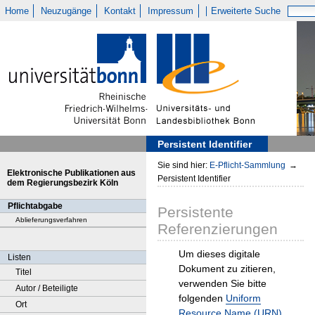
Home
Neuzugänge
Kontakt
Impressum
Erweiterte Suche
Persistent Identifier
Sie sind hier:
E-Pflicht-Sammlung
→
Elektronische Publikationen aus
Persistent Identifier
dem Regierungsbezirk Köln
Pflichtabgabe
Persistente
Ablieferungsverfahren
Referenzierungen
Um dieses digitale
Listen
Dokument zu zitieren,
Titel
verwenden Sie bitte
Autor / Beteiligte
folgenden
Uniform
Ort
Resource Name (URN)