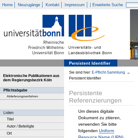
Home
Neuzugänge
Kontakt
Impressum
Erweiterte Suche
Persistent Identifier
Sie sind hier:
E-Pflicht-Sammlung
→
Elektronische Publikationen aus
Persistent Identifier
dem Regierungsbezirk Köln
Pflichtabgabe
Persistente
Ablieferungsverfahren
Referenzierungen
Um dieses digitale
Listen
Dokument zu zitieren,
Titel
verwenden Sie bitte
Autor / Beteiligte
folgenden
Uniform
Ort
Resource Name (URN)