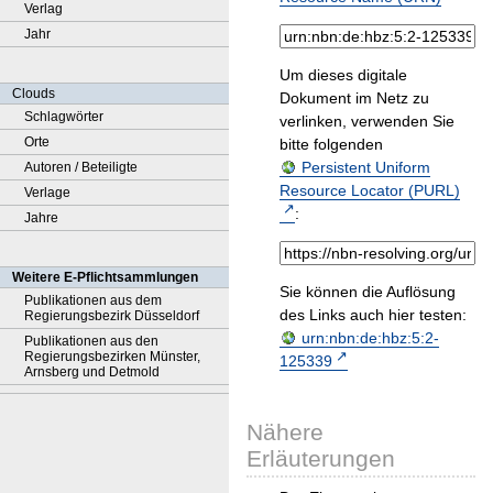
Verlag
Jahr
Um dieses digitale
Clouds
Dokument im Netz zu
Schlagwörter
verlinken, verwenden Sie
Orte
bitte folgenden
Persistent Uniform
Autoren / Beteiligte
Resource Locator (PURL)
Verlage
:
Jahre
Weitere E-Pflichtsammlungen
Sie können die Auflösung
Publikationen aus dem
des Links auch hier testen:
Regierungsbezirk Düsseldorf
urn:nbn:de:hbz:5:2-
Publikationen aus den
Regierungsbezirken Münster,
125339
Arnsberg und Detmold
Nähere
Erläuterungen