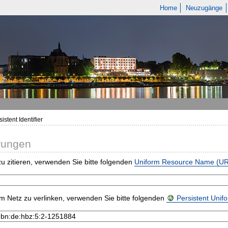
Home
Neuzugänge
istent Identifier
rungen
u zitieren, verwenden Sie bitte folgenden
Uniform Resource Name (U
m Netz zu verlinken, verwenden Sie bitte folgenden
Persistent Uni