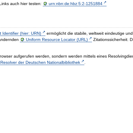
Links auch hier testen:
urn:nbn:de:hbz:5:2-1251884
t Identifier (hier: URN)
ermöglicht die stabile, weltweit eindeutige 
h ändernden
Uniform Resource Locator (URL)
Zitationssicherheit. 
rowser aufgerufen werden, sondern werden mittels eines Resolvingdiens
esolver der Deutschen Nationalbibliothek
.