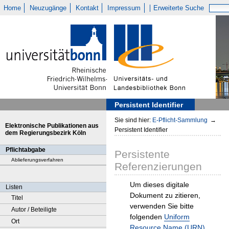
Home
Neuzugänge
Kontakt
Impressum
Erweiterte Suche
Persistent Identifier
Sie sind hier:
E-Pflicht-Sammlung
→
Elektronische Publikationen aus
Persistent Identifier
dem Regierungsbezirk Köln
Pflichtabgabe
Persistente
Ablieferungsverfahren
Referenzierungen
Um dieses digitale
Listen
Dokument zu zitieren,
Titel
verwenden Sie bitte
Autor / Beteiligte
folgenden
Uniform
Ort
Resource Name (URN)