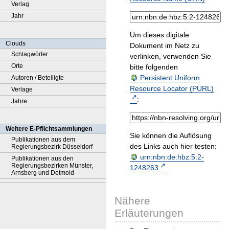
Verlag
Jahr
Um dieses digitale
Clouds
Dokument im Netz zu
Schlagwörter
verlinken, verwenden Sie
Orte
bitte folgenden
Persistent Uniform
Autoren / Beteiligte
Resource Locator (PURL)
Verlage
:
Jahre
Weitere E-Pflichtsammlungen
Sie können die Auflösung
Publikationen aus dem
des Links auch hier testen:
Regierungsbezirk Düsseldorf
urn:nbn:de:hbz:5:2-
Publikationen aus den
Regierungsbezirken Münster,
1248263
Arnsberg und Detmold
Nähere
Erläuterungen