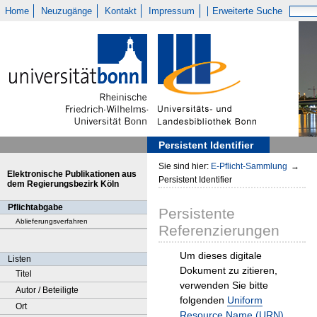
Home
Neuzugänge
Kontakt
Impressum
Erweiterte Suche
Persistent Identifier
Sie sind hier:
E-Pflicht-Sammlung
→
Elektronische Publikationen aus
Persistent Identifier
dem Regierungsbezirk Köln
Pflichtabgabe
Persistente
Ablieferungsverfahren
Referenzierungen
Um dieses digitale
Listen
Dokument zu zitieren,
Titel
verwenden Sie bitte
Autor / Beteiligte
folgenden
Uniform
Ort
Resource Name (URN)