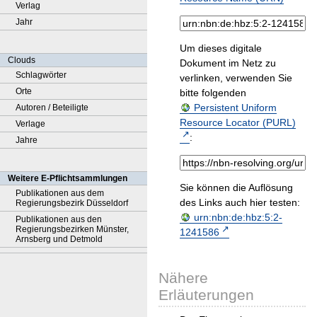
Verlag
Jahr
Um dieses digitale
Clouds
Dokument im Netz zu
Schlagwörter
verlinken, verwenden Sie
Orte
bitte folgenden
Persistent Uniform
Autoren / Beteiligte
Resource Locator (PURL)
Verlage
:
Jahre
Weitere E-Pflichtsammlungen
Sie können die Auflösung
Publikationen aus dem
des Links auch hier testen:
Regierungsbezirk Düsseldorf
urn:nbn:de:hbz:5:2-
Publikationen aus den
Regierungsbezirken Münster,
1241586
Arnsberg und Detmold
Nähere
Erläuterungen