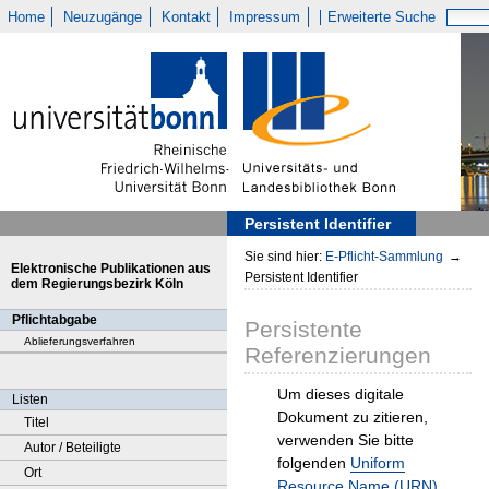
Home
Neuzugänge
Kontakt
Impressum
Erweiterte Suche
Persistent Identifier
Sie sind hier:
E-Pflicht-Sammlung
→
Elektronische Publikationen aus
Persistent Identifier
dem Regierungsbezirk Köln
Pflichtabgabe
Persistente
Ablieferungsverfahren
Referenzierungen
Um dieses digitale
Listen
Dokument zu zitieren,
Titel
verwenden Sie bitte
Autor / Beteiligte
folgenden
Uniform
Ort
Resource Name (URN)