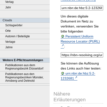
Verlag
Jahr
Um dieses digitale
Clouds
Dokument im Netz zu
Schlagwörter
verlinken, verwenden Sie
Orte
bitte folgenden
Persistent Uniform
Autoren / Beteiligte
Resource Locator (PURL)
Verlage
:
Jahre
Weitere E-Pflichtsammlungen
Sie können die Auflösung
Publikationen aus dem
des Links auch hier testen:
Regierungsbezirk Düsseldorf
urn:nbn:de:hbz:5:2-
Publikationen aus den
Regierungsbezirken Münster,
1232681
Arnsberg und Detmold
Nähere
Erläuterungen