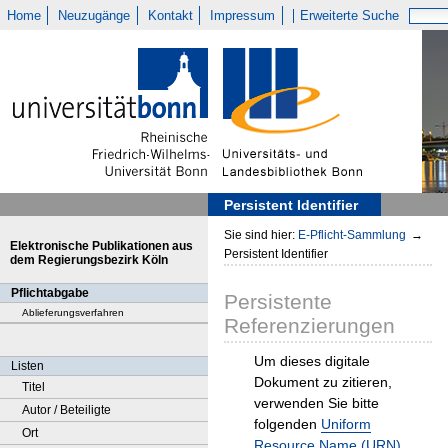
Home
Neuzugänge
Kontakt
Impressum
Erweiterte Suche
Persistent Identifier
Sie sind hier:
E-Pflicht-Sammlung
→
Elektronische Publikationen aus
Persistent Identifier
dem Regierungsbezirk Köln
Pflichtabgabe
Persistente
Ablieferungsverfahren
Referenzierungen
Um dieses digitale
Listen
Dokument zu zitieren,
Titel
verwenden Sie bitte
Autor / Beteiligte
folgenden
Uniform
Ort
Resource Name (URN)