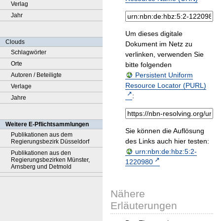
Verlag
Jahr
Um dieses digitale
Clouds
Dokument im Netz zu
Schlagwörter
verlinken, verwenden Sie
Orte
bitte folgenden
Persistent Uniform
Autoren / Beteiligte
Resource Locator (PURL)
Verlage
:
Jahre
Weitere E-Pflichtsammlungen
Sie können die Auflösung
Publikationen aus dem
des Links auch hier testen:
Regierungsbezirk Düsseldorf
urn:nbn:de:hbz:5:2-
Publikationen aus den
Regierungsbezirken Münster,
1220980
Arnsberg und Detmold
Nähere
Erläuterungen