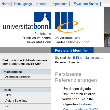
Home
Neuzugänge
Kontakt
Impressum
Erweiterte Suche
Persistent Identifier
Sie sind hier:
E-Pflicht-Sammlung
→
Elektronische Publikationen aus
Persistent Identifier
dem Regierungsbezirk Köln
Pflichtabgabe
Persistente
Ablieferungsverfahren
Referenzierungen
Um dieses digitale
Listen
Dokument zu zitieren,
Titel
verwenden Sie bitte
Autor / Beteiligte
folgenden
Uniform
Ort
Resource Name (URN)