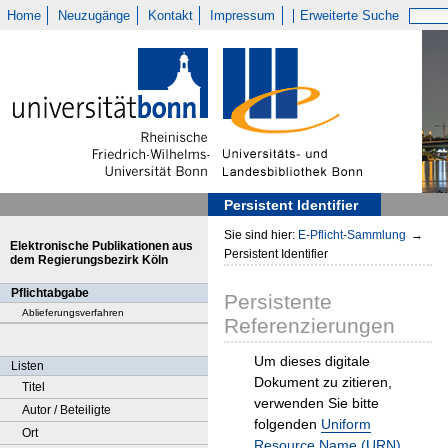
Home
Neuzugänge
Kontakt
Impressum
Erweiterte Suche
Persistent Identifier
Sie sind hier:
E-Pflicht-Sammlung
→
Elektronische Publikationen aus
Persistent Identifier
dem Regierungsbezirk Köln
Pflichtabgabe
Persistente
Ablieferungsverfahren
Referenzierungen
Um dieses digitale
Listen
Dokument zu zitieren,
Titel
verwenden Sie bitte
Autor / Beteiligte
folgenden
Uniform
Ort
Resource Name (URN)