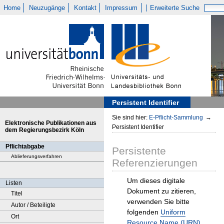
Home
Neuzugänge
Kontakt
Impressum
Erweiterte Suche
Persistent Identifier
Sie sind hier:
E-Pflicht-Sammlung
→
Elektronische Publikationen aus
Persistent Identifier
dem Regierungsbezirk Köln
Pflichtabgabe
Persistente
Ablieferungsverfahren
Referenzierungen
Um dieses digitale
Listen
Dokument zu zitieren,
Titel
verwenden Sie bitte
Autor / Beteiligte
folgenden
Uniform
Ort
Resource Name (URN)