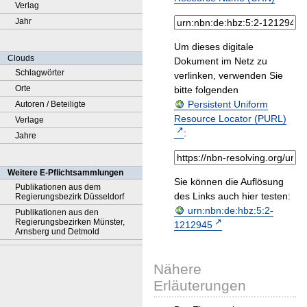
Verlag
Jahr
Um dieses digitale
Clouds
Dokument im Netz zu
Schlagwörter
verlinken, verwenden Sie
Orte
bitte folgenden
Persistent Uniform
Autoren / Beteiligte
Resource Locator (PURL)
Verlage
:
Jahre
Weitere E-Pflichtsammlungen
Sie können die Auflösung
Publikationen aus dem
des Links auch hier testen:
Regierungsbezirk Düsseldorf
urn:nbn:de:hbz:5:2-
Publikationen aus den
Regierungsbezirken Münster,
1212945
Arnsberg und Detmold
Nähere
Erläuterungen