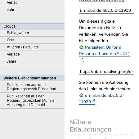
Verlag
Jahr
Um dieses digitale
Clouds
Dokument im Netz zu
Schlagwörter
verlinken, verwenden Sie
Orte
bitte folgenden
Persistent Uniform
Autoren / Beteiligte
Resource Locator (PURL)
Verlage
:
Jahre
Weitere E-Pflichtsammlungen
Sie können die Auflösung
Publikationen aus dem
des Links auch hier testen:
Regierungsbezirk Düsseldorf
urn:nbn:de:hbz:5:2-
Publikationen aus den
Regierungsbezirken Münster,
11930
Arnsberg und Detmold
Nähere
Erläuterungen