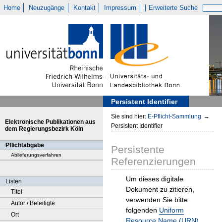
Home
Neuzugänge
Kontakt
Impressum
Erweiterte Suche
Persistent Identifier
Sie sind hier:
E-Pflicht-Sammlung
→
Elektronische Publikationen aus
Persistent Identifier
dem Regierungsbezirk Köln
Pflichtabgabe
Persistente
Ablieferungsverfahren
Referenzierungen
Um dieses digitale
Listen
Dokument zu zitieren,
Titel
verwenden Sie bitte
Autor / Beteiligte
folgenden
Uniform
Ort
Resource Name (URN)