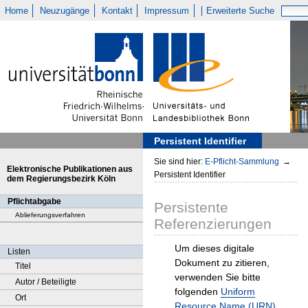
Home
Neuzugänge
Kontakt
Impressum
Erweiterte Suche
Persistent Identifier
Sie sind hier:
E-Pflicht-Sammlung
→
Elektronische Publikationen aus
Persistent Identifier
dem Regierungsbezirk Köln
Pflichtabgabe
Persistente
Ablieferungsverfahren
Referenzierungen
Um dieses digitale
Listen
Dokument zu zitieren,
Titel
verwenden Sie bitte
Autor / Beteiligte
folgenden
Uniform
Ort
Resource Name (URN)