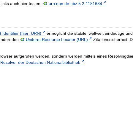
Links auch hier testen:
urn:nbn:de:hbz:5:2-1181684
t Identifier (hier: URN)
ermöglicht die stabile, weltweit eindeutige 
h ändernden
Uniform Resource Locator (URL)
Zitationssicherheit. 
rowser aufgerufen werden, sondern werden mittels eines Resolvingdiens
esolver der Deutschen Nationalbibliothek
.