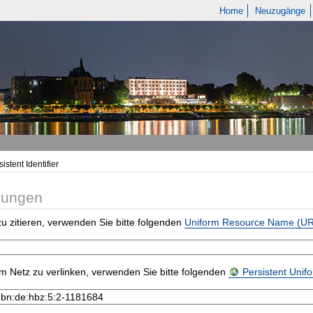
Home
Neuzugänge
istent Identifier
rungen
u zitieren, verwenden Sie bitte folgenden
Uniform Resource Name (U
m Netz zu verlinken, verwenden Sie bitte folgenden
Persistent Uni