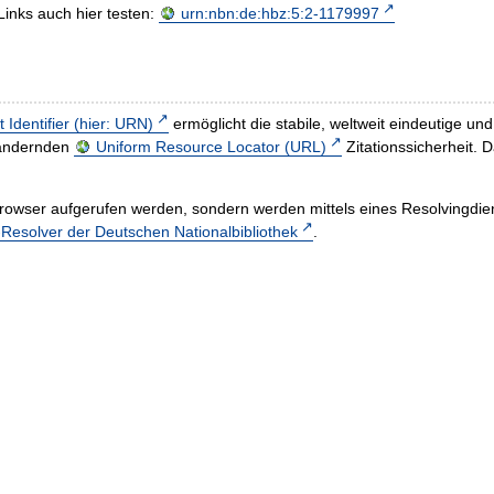
Links auch hier testen:
urn:nbn:de:hbz:5:2-1179997
t Identifier (hier: URN)
ermöglicht die stabile, weltweit eindeutige 
h ändernden
Uniform Resource Locator (URL)
Zitationssicherheit. 
rowser aufgerufen werden, sondern werden mittels eines Resolvingdiens
esolver der Deutschen Nationalbibliothek
.