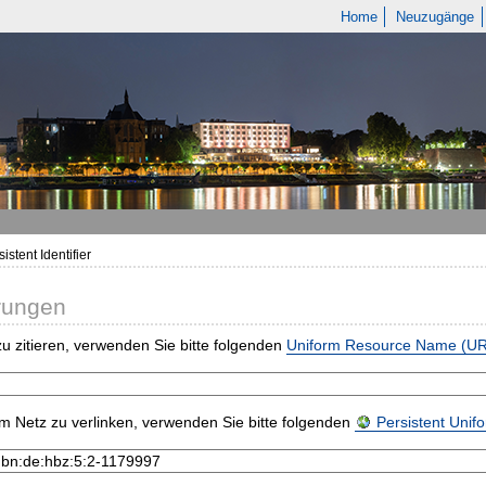
Home
Neuzugänge
istent Identifier
rungen
u zitieren, verwenden Sie bitte folgenden
Uniform Resource Name (U
m Netz zu verlinken, verwenden Sie bitte folgenden
Persistent Uni