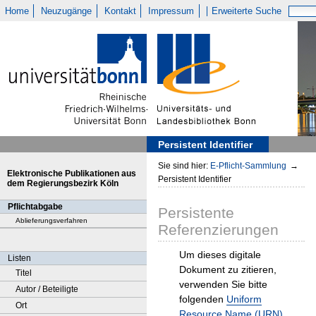
Home
Neuzugänge
Kontakt
Impressum
Erweiterte Suche
Persistent Identifier
Sie sind hier:
E-Pflicht-Sammlung
→
Elektronische Publikationen aus
Persistent Identifier
dem Regierungsbezirk Köln
Pflichtabgabe
Persistente
Ablieferungsverfahren
Referenzierungen
Um dieses digitale
Listen
Dokument zu zitieren,
Titel
verwenden Sie bitte
Autor / Beteiligte
folgenden
Uniform
Ort
Resource Name (URN)