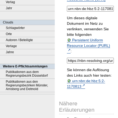
Verlag
Jahr
Um dieses digitale
Clouds
Dokument im Netz zu
Schlagwörter
verlinken, verwenden Sie
Orte
bitte folgenden
Persistent Uniform
Autoren / Beteiligte
Resource Locator (PURL)
Verlage
:
Jahre
Weitere E-Pflichtsammlungen
Sie können die Auflösung
Publikationen aus dem
des Links auch hier testen:
Regierungsbezirk Düsseldorf
urn:nbn:de:hbz:5:2-
Publikationen aus den
Regierungsbezirken Münster,
1170813
Arnsberg und Detmold
Nähere
Erläuterungen