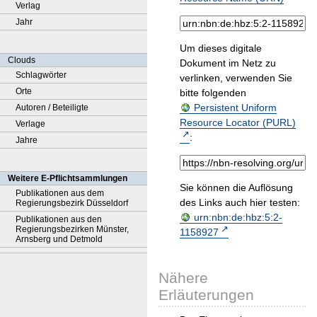
Verlag
Jahr
Um dieses digitale
Clouds
Dokument im Netz zu
Schlagwörter
verlinken, verwenden Sie
Orte
bitte folgenden
Persistent Uniform
Autoren / Beteiligte
Resource Locator (PURL)
Verlage
:
Jahre
Weitere E-Pflichtsammlungen
Sie können die Auflösung
Publikationen aus dem
des Links auch hier testen:
Regierungsbezirk Düsseldorf
urn:nbn:de:hbz:5:2-
Publikationen aus den
Regierungsbezirken Münster,
1158927
Arnsberg und Detmold
Nähere
Erläuterungen