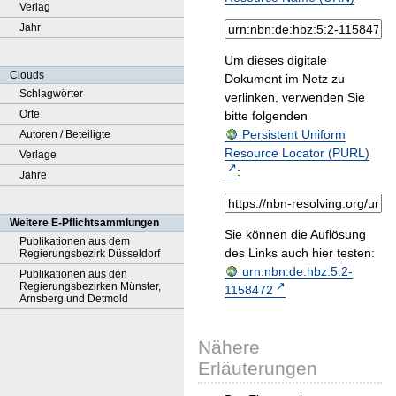
Verlag
Jahr
Um dieses digitale
Clouds
Dokument im Netz zu
Schlagwörter
verlinken, verwenden Sie
Orte
bitte folgenden
Persistent Uniform
Autoren / Beteiligte
Resource Locator (PURL)
Verlage
:
Jahre
Weitere E-Pflichtsammlungen
Sie können die Auflösung
Publikationen aus dem
des Links auch hier testen:
Regierungsbezirk Düsseldorf
urn:nbn:de:hbz:5:2-
Publikationen aus den
Regierungsbezirken Münster,
1158472
Arnsberg und Detmold
Nähere
Erläuterungen