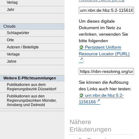
Verlag
Jahr
Um dieses digitale
Clouds
Dokument im Netz zu
Schlagwörter
verlinken, verwenden Sie
Orte
bitte folgenden
Persistent Uniform
Autoren / Beteiligte
Resource Locator (PURL)
Verlage
:
Jahre
Weitere E-Pflichtsammlungen
Sie können die Auflösung
Publikationen aus dem
des Links auch hier testen:
Regierungsbezirk Düsseldorf
urn:nbn:de:hbz:5:2-
Publikationen aus den
Regierungsbezirken Münster,
1156166
Arnsberg und Detmold
Nähere
Erläuterungen