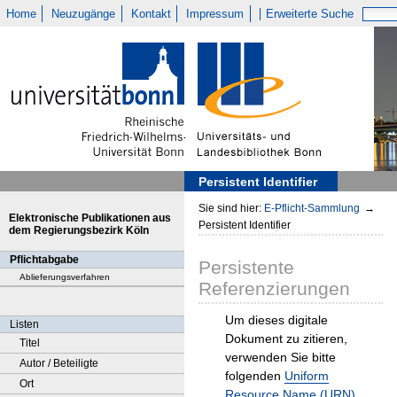
Home
Neuzugänge
Kontakt
Impressum
Erweiterte Suche
Persistent Identifier
Sie sind hier:
E-Pflicht-Sammlung
→
Elektronische Publikationen aus
Persistent Identifier
dem Regierungsbezirk Köln
Pflichtabgabe
Persistente
Ablieferungsverfahren
Referenzierungen
Um dieses digitale
Listen
Dokument zu zitieren,
Titel
verwenden Sie bitte
Autor / Beteiligte
folgenden
Uniform
Ort
Resource Name (URN)