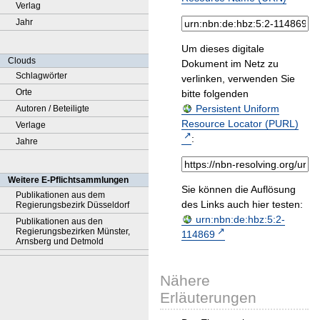
Verlag
Jahr
Um dieses digitale
Clouds
Dokument im Netz zu
Schlagwörter
verlinken, verwenden Sie
Orte
bitte folgenden
Persistent Uniform
Autoren / Beteiligte
Resource Locator (PURL)
Verlage
:
Jahre
Weitere E-Pflichtsammlungen
Sie können die Auflösung
Publikationen aus dem
des Links auch hier testen:
Regierungsbezirk Düsseldorf
urn:nbn:de:hbz:5:2-
Publikationen aus den
Regierungsbezirken Münster,
114869
Arnsberg und Detmold
Nähere
Erläuterungen