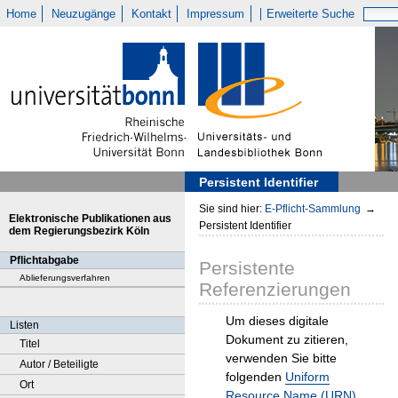
Home
Neuzugänge
Kontakt
Impressum
Erweiterte Suche
Persistent Identifier
Sie sind hier:
E-Pflicht-Sammlung
→
Elektronische Publikationen aus
Persistent Identifier
dem Regierungsbezirk Köln
Pflichtabgabe
Persistente
Ablieferungsverfahren
Referenzierungen
Um dieses digitale
Listen
Dokument zu zitieren,
Titel
verwenden Sie bitte
Autor / Beteiligte
folgenden
Uniform
Ort
Resource Name (URN)