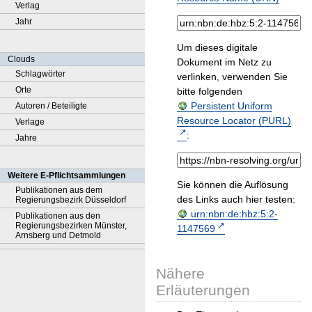
Verlag
Jahr
Um dieses digitale
Clouds
Dokument im Netz zu
Schlagwörter
verlinken, verwenden Sie
Orte
bitte folgenden
Persistent Uniform
Autoren / Beteiligte
Resource Locator (PURL)
Verlage
:
Jahre
Weitere E-Pflichtsammlungen
Sie können die Auflösung
Publikationen aus dem
des Links auch hier testen:
Regierungsbezirk Düsseldorf
urn:nbn:de:hbz:5:2-
Publikationen aus den
Regierungsbezirken Münster,
1147569
Arnsberg und Detmold
Nähere
Erläuterungen