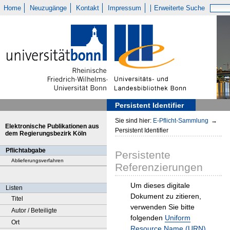
Home
Neuzugänge
Kontakt
Impressum
Erweiterte Suche
Persistent Identifier
Sie sind hier:
E-Pflicht-Sammlung
→
Elektronische Publikationen aus
Persistent Identifier
dem Regierungsbezirk Köln
Pflichtabgabe
Persistente
Ablieferungsverfahren
Referenzierungen
Um dieses digitale
Listen
Dokument zu zitieren,
Titel
verwenden Sie bitte
Autor / Beteiligte
folgenden
Uniform
Ort
Resource Name (URN)