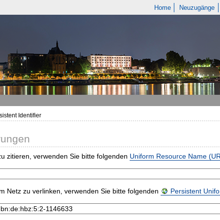
Home
Neuzugänge
istent Identifier
rungen
u zitieren, verwenden Sie bitte folgenden
Uniform Resource Name (U
m Netz zu verlinken, verwenden Sie bitte folgenden
Persistent Uni