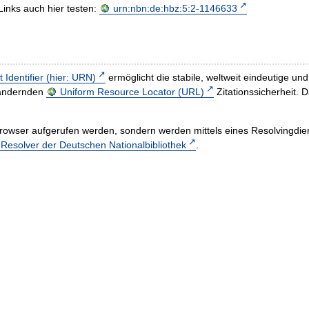
Links auch hier testen:
urn:nbn:de:hbz:5:2-1146633
t Identifier (hier: URN)
ermöglicht die stabile, weltweit eindeutige 
h ändernden
Uniform Resource Locator (URL)
Zitationssicherheit. 
rowser aufgerufen werden, sondern werden mittels eines Resolvingdiens
esolver der Deutschen Nationalbibliothek
.