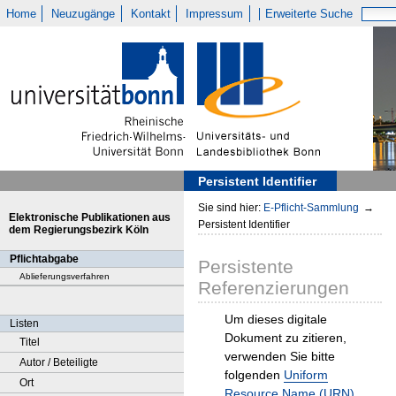
Home
Neuzugänge
Kontakt
Impressum
Erweiterte Suche
Persistent Identifier
Sie sind hier:
E-Pflicht-Sammlung
→
Elektronische Publikationen aus
Persistent Identifier
dem Regierungsbezirk Köln
Pflichtabgabe
Persistente
Ablieferungsverfahren
Referenzierungen
Um dieses digitale
Listen
Dokument zu zitieren,
Titel
verwenden Sie bitte
Autor / Beteiligte
folgenden
Uniform
Ort
Resource Name (URN)