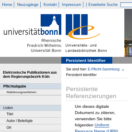
Home
Neuzugänge
Kontakt
Impressum
Erweiterte Suche
Persistent Identifier
Sie sind hier:
E-Pflicht-Sammlung
→
Elektronische Publikationen aus
Persistent Identifier
dem Regierungsbezirk Köln
Pflichtabgabe
Persistente
Ablieferungsverfahren
Referenzierungen
Um dieses digitale
Listen
Dokument zu zitieren,
Titel
verwenden Sie bitte
Autor / Beteiligte
folgenden
Uniform
Ort
Resource Name (URN)