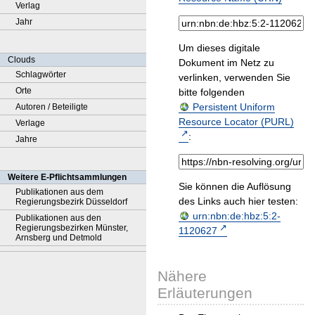
Verlag
Jahr
Um dieses digitale
Clouds
Dokument im Netz zu
Schlagwörter
verlinken, verwenden Sie
Orte
bitte folgenden
Persistent Uniform
Autoren / Beteiligte
Resource Locator (PURL)
Verlage
:
Jahre
Weitere E-Pflichtsammlungen
Sie können die Auflösung
Publikationen aus dem
des Links auch hier testen:
Regierungsbezirk Düsseldorf
urn:nbn:de:hbz:5:2-
Publikationen aus den
Regierungsbezirken Münster,
1120627
Arnsberg und Detmold
Nähere
Erläuterungen