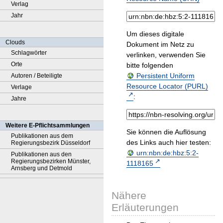
Verlag
Jahr
Um dieses digitale
Clouds
Dokument im Netz zu
Schlagwörter
verlinken, verwenden Sie
Orte
bitte folgenden
Persistent Uniform
Autoren / Beteiligte
Resource Locator (PURL)
Verlage
:
Jahre
Weitere E-Pflichtsammlungen
Sie können die Auflösung
Publikationen aus dem
des Links auch hier testen:
Regierungsbezirk Düsseldorf
urn:nbn:de:hbz:5:2-
Publikationen aus den
Regierungsbezirken Münster,
1118165
Arnsberg und Detmold
Nähere
Erläuterungen