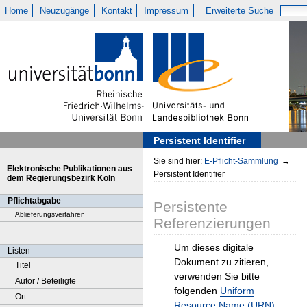
Home
Neuzugänge
Kontakt
Impressum
Erweiterte Suche
Persistent Identifier
Sie sind hier:
E-Pflicht-Sammlung
→
Elektronische Publikationen aus
Persistent Identifier
dem Regierungsbezirk Köln
Pflichtabgabe
Persistente
Ablieferungsverfahren
Referenzierungen
Um dieses digitale
Listen
Dokument zu zitieren,
Titel
verwenden Sie bitte
Autor / Beteiligte
folgenden
Uniform
Ort
Resource Name (URN)