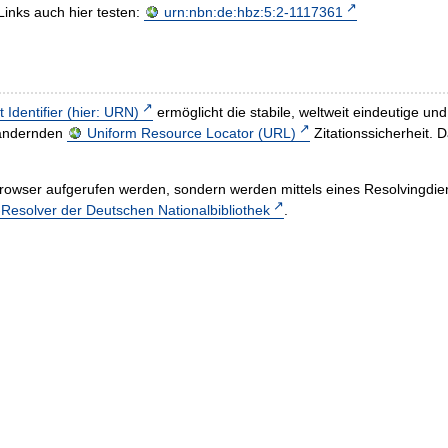
Links auch hier testen:
urn:nbn:de:hbz:5:2-1117361
t Identifier (hier: URN)
ermöglicht die stabile, weltweit eindeutige 
h ändernden
Uniform Resource Locator (URL)
Zitationssicherheit. 
rowser aufgerufen werden, sondern werden mittels eines Resolvingdiens
esolver der Deutschen Nationalbibliothek
.