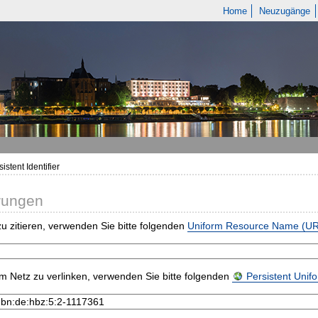
Home
Neuzugänge
istent Identifier
rungen
u zitieren, verwenden Sie bitte folgenden
Uniform Resource Name (U
m Netz zu verlinken, verwenden Sie bitte folgenden
Persistent Uni