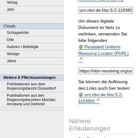
Verlag
Jahr
Um dieses digitale
Clouds
Dokument im Netz zu
Schlagwörter
verlinken, verwenden Sie
Orte
bitte folgenden
Persistent Uniform
Autoren / Beteiligte
Resource Locator (PURL)
Verlage
:
Jahre
Weitere E-Pflichtsammlungen
Sie können die Auflösung
Publikationen aus dem
des Links auch hier testen:
Regierungsbezirk Düsseldorf
urn:nbn:de:hbz:5:2-
Publikationen aus den
Regierungsbezirken Münster,
1103891
Arnsberg und Detmold
Nähere
Erläuterungen