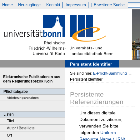
Home
Neuzugänge
Kontakt
Impressum
Erweiterte Suche
Persistent Identifier
Sie sind hier:
E-Pflicht-Sammlung
→
Elektronische Publikationen aus
Persistent Identifier
dem Regierungsbezirk Köln
Pflichtabgabe
Persistente
Ablieferungsverfahren
Referenzierungen
Um dieses digitale
Listen
Dokument zu zitieren,
Titel
verwenden Sie bitte
Autor / Beteiligte
folgenden
Uniform
Ort
Resource Name (URN)