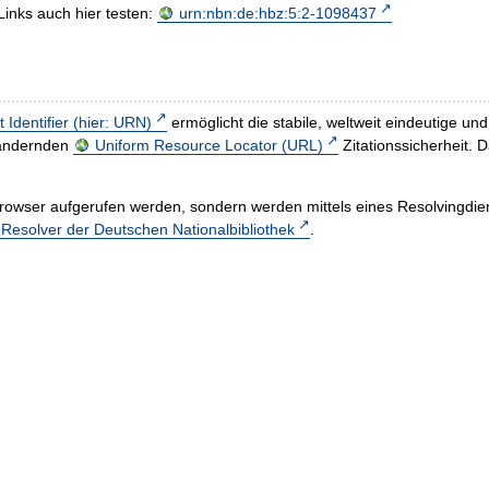
Links auch hier testen:
urn:nbn:de:hbz:5:2-1098437
t Identifier (hier: URN)
ermöglicht die stabile, weltweit eindeutige 
h ändernden
Uniform Resource Locator (URL)
Zitationssicherheit. 
rowser aufgerufen werden, sondern werden mittels eines Resolvingdiens
esolver der Deutschen Nationalbibliothek
.