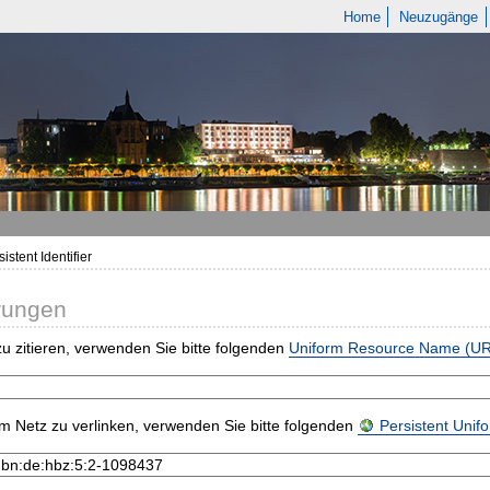
Home
Neuzugänge
istent Identifier
rungen
u zitieren, verwenden Sie bitte folgenden
Uniform Resource Name (U
m Netz zu verlinken, verwenden Sie bitte folgenden
Persistent Uni