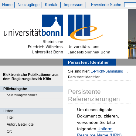
Home
Neuzugänge
Kontakt
Impressum
Erweiterte Suche
Persistent Identifier
Sie sind hier:
E-Pflicht-Sammlung
→
Elektronische Publikationen aus
Persistent Identifier
dem Regierungsbezirk Köln
Pflichtabgabe
Persistente
Ablieferungsverfahren
Referenzierungen
Um dieses digitale
Listen
Dokument zu zitieren,
Titel
verwenden Sie bitte
Autor / Beteiligte
folgenden
Uniform
Ort
Resource Name (URN)