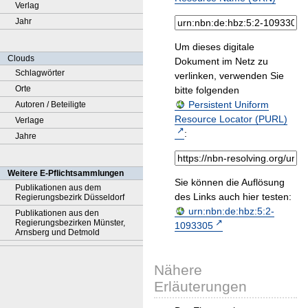
Verlag
Jahr
Um dieses digitale
Clouds
Dokument im Netz zu
Schlagwörter
verlinken, verwenden Sie
Orte
bitte folgenden
Persistent Uniform
Autoren / Beteiligte
Resource Locator (PURL)
Verlage
:
Jahre
Weitere E-Pflichtsammlungen
Sie können die Auflösung
Publikationen aus dem
des Links auch hier testen:
Regierungsbezirk Düsseldorf
urn:nbn:de:hbz:5:2-
Publikationen aus den
Regierungsbezirken Münster,
1093305
Arnsberg und Detmold
Nähere
Erläuterungen