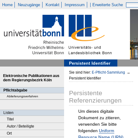
Home
Neuzugänge
Kontakt
Impressum
Erweiterte Suche
Persistent Identifier
Sie sind hier:
E-Pflicht-Sammlung
→
Elektronische Publikationen aus
Persistent Identifier
dem Regierungsbezirk Köln
Pflichtabgabe
Persistente
Ablieferungsverfahren
Referenzierungen
Um dieses digitale
Listen
Dokument zu zitieren,
Titel
verwenden Sie bitte
Autor / Beteiligte
folgenden
Uniform
Ort
Resource Name (URN)