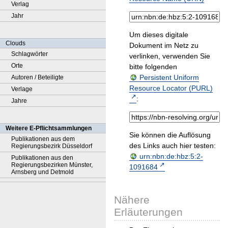
Verlag
Jahr
Um dieses digitale
Clouds
Dokument im Netz zu
Schlagwörter
verlinken, verwenden Sie
Orte
bitte folgenden
Persistent Uniform
Autoren / Beteiligte
Resource Locator (PURL)
Verlage
:
Jahre
Weitere E-Pflichtsammlungen
Sie können die Auflösung
Publikationen aus dem
des Links auch hier testen:
Regierungsbezirk Düsseldorf
urn:nbn:de:hbz:5:2-
Publikationen aus den
Regierungsbezirken Münster,
1091684
Arnsberg und Detmold
Nähere
Erläuterungen