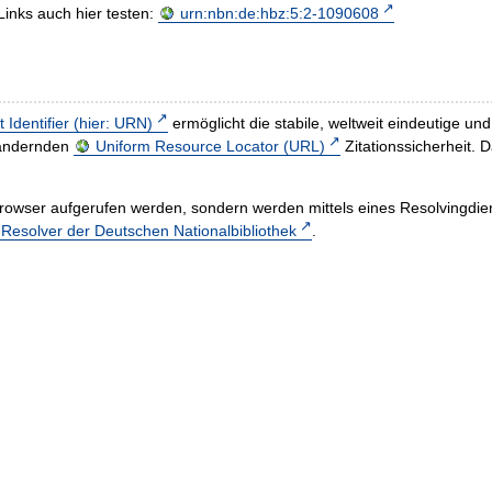
Links auch hier testen:
urn:nbn:de:hbz:5:2-1090608
t Identifier (hier: URN)
ermöglicht die stabile, weltweit eindeutige 
h ändernden
Uniform Resource Locator (URL)
Zitationssicherheit. 
rowser aufgerufen werden, sondern werden mittels eines Resolvingdiens
esolver der Deutschen Nationalbibliothek
.