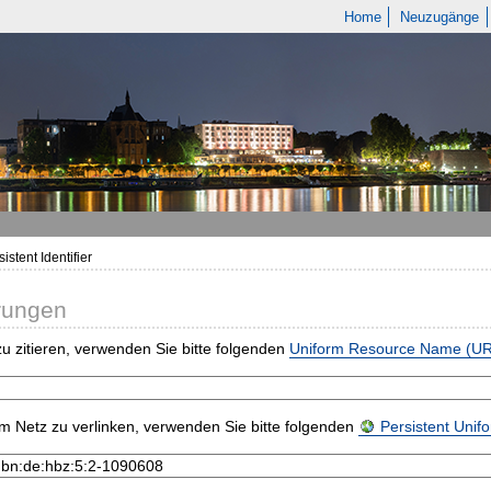
Home
Neuzugänge
istent Identifier
rungen
u zitieren, verwenden Sie bitte folgenden
Uniform Resource Name (U
m Netz zu verlinken, verwenden Sie bitte folgenden
Persistent Uni