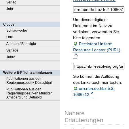
Verlag
Jahr
Um dieses digitale
Clouds
Dokument im Netz zu
Schlagwörter
verlinken, verwenden Sie
Orte
bitte folgenden
Persistent Uniform
Autoren / Beteiligte
Resource Locator (PURL)
Verlage
:
Jahre
Weitere E-Pflichtsammlungen
Sie können die Auflösung
Publikationen aus dem
des Links auch hier testen:
Regierungsbezirk Düsseldorf
urn:nbn:de:hbz:5:2-
Publikationen aus den
Regierungsbezirken Münster,
1086512
Arnsberg und Detmold
Nähere
Erläuterungen