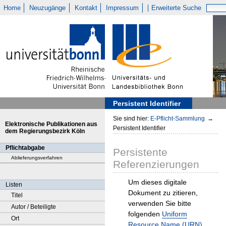
Home
Neuzugänge
Kontakt
Impressum
Erweiterte Suche
Persistent Identifier
Sie sind hier:
E-Pflicht-Sammlung
→
Elektronische Publikationen aus
Persistent Identifier
dem Regierungsbezirk Köln
Pflichtabgabe
Persistente
Ablieferungsverfahren
Referenzierungen
Um dieses digitale
Listen
Dokument zu zitieren,
Titel
verwenden Sie bitte
Autor / Beteiligte
folgenden
Uniform
Ort
Resource Name (URN)