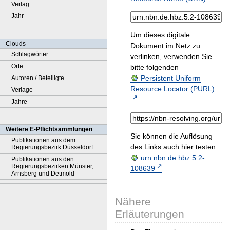
Verlag
Jahr
Um dieses digitale
Clouds
Dokument im Netz zu
Schlagwörter
verlinken, verwenden Sie
Orte
bitte folgenden
Persistent Uniform
Autoren / Beteiligte
Resource Locator (PURL)
Verlage
:
Jahre
Weitere E-Pflichtsammlungen
Sie können die Auflösung
Publikationen aus dem
des Links auch hier testen:
Regierungsbezirk Düsseldorf
urn:nbn:de:hbz:5:2-
Publikationen aus den
Regierungsbezirken Münster,
108639
Arnsberg und Detmold
Nähere
Erläuterungen