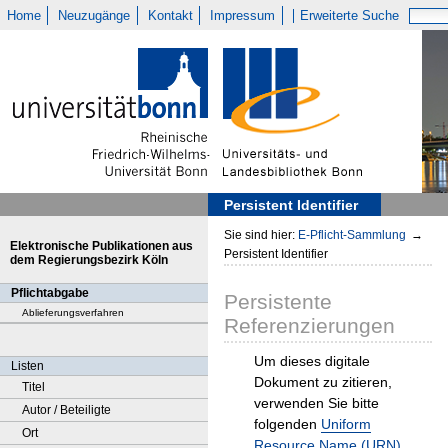
Home
Neuzugänge
Kontakt
Impressum
Erweiterte Suche
Persistent Identifier
Sie sind hier:
E-Pflicht-Sammlung
→
Elektronische Publikationen aus
Persistent Identifier
dem Regierungsbezirk Köln
Pflichtabgabe
Persistente
Ablieferungsverfahren
Referenzierungen
Um dieses digitale
Listen
Dokument zu zitieren,
Titel
verwenden Sie bitte
Autor / Beteiligte
folgenden
Uniform
Ort
Resource Name (URN)