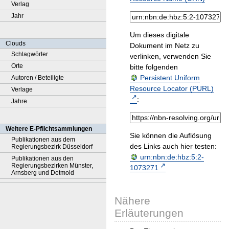
Verlag
Jahr
Um dieses digitale
Clouds
Dokument im Netz zu
Schlagwörter
verlinken, verwenden Sie
Orte
bitte folgenden
Persistent Uniform
Autoren / Beteiligte
Resource Locator (PURL)
Verlage
:
Jahre
Weitere E-Pflichtsammlungen
Sie können die Auflösung
Publikationen aus dem
des Links auch hier testen:
Regierungsbezirk Düsseldorf
urn:nbn:de:hbz:5:2-
Publikationen aus den
Regierungsbezirken Münster,
1073271
Arnsberg und Detmold
Nähere
Erläuterungen