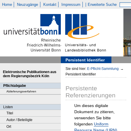
Home
Neuzugänge
Kontakt
Impressum
Erweiterte Suche
Persistent Identifier
Sie sind hier:
E-Pflicht-Sammlung
→
Elektronische Publikationen aus
Persistent Identifier
dem Regierungsbezirk Köln
Pflichtabgabe
Persistente
Ablieferungsverfahren
Referenzierungen
Um dieses digitale
Listen
Dokument zu zitieren,
Titel
verwenden Sie bitte
Autor / Beteiligte
folgenden
Uniform
Ort
Resource Name (URN)