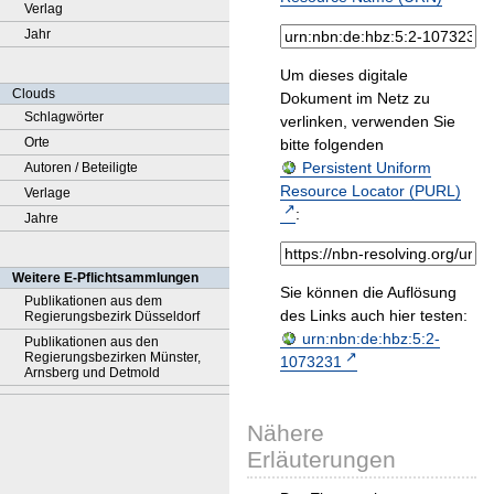
Verlag
Jahr
Um dieses digitale
Clouds
Dokument im Netz zu
Schlagwörter
verlinken, verwenden Sie
Orte
bitte folgenden
Persistent Uniform
Autoren / Beteiligte
Resource Locator (PURL)
Verlage
:
Jahre
Weitere E-Pflichtsammlungen
Sie können die Auflösung
Publikationen aus dem
des Links auch hier testen:
Regierungsbezirk Düsseldorf
urn:nbn:de:hbz:5:2-
Publikationen aus den
Regierungsbezirken Münster,
1073231
Arnsberg und Detmold
Nähere
Erläuterungen