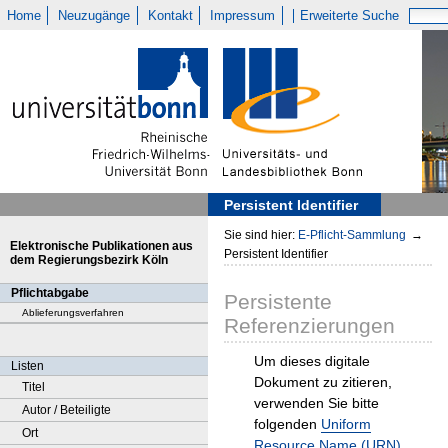
Home
Neuzugänge
Kontakt
Impressum
Erweiterte Suche
Persistent Identifier
Sie sind hier:
E-Pflicht-Sammlung
→
Elektronische Publikationen aus
Persistent Identifier
dem Regierungsbezirk Köln
Pflichtabgabe
Persistente
Ablieferungsverfahren
Referenzierungen
Um dieses digitale
Listen
Dokument zu zitieren,
Titel
verwenden Sie bitte
Autor / Beteiligte
folgenden
Uniform
Ort
Resource Name (URN)