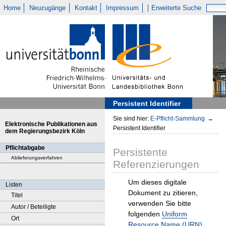
Home
Neuzugänge
Kontakt
Impressum
Erweiterte Suche
Persistent Identifier
Sie sind hier:
E-Pflicht-Sammlung
→
Elektronische Publikationen aus
Persistent Identifier
dem Regierungsbezirk Köln
Pflichtabgabe
Persistente
Ablieferungsverfahren
Referenzierungen
Um dieses digitale
Listen
Dokument zu zitieren,
Titel
verwenden Sie bitte
Autor / Beteiligte
folgenden
Uniform
Ort
Resource Name (URN)