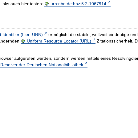
Links auch hier testen:
urn:nbn:de:hbz:5:2-1067914
t Identifier (hier: URN)
ermöglicht die stabile, weltweit eindeutige 
h ändernden
Uniform Resource Locator (URL)
Zitationssicherheit. 
rowser aufgerufen werden, sondern werden mittels eines Resolvingdiens
esolver der Deutschen Nationalbibliothek
.