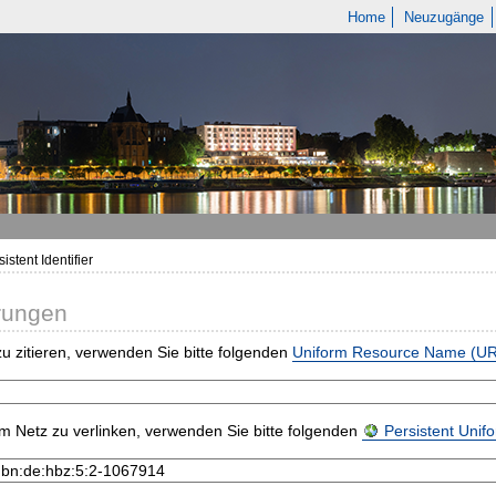
Home
Neuzugänge
istent Identifier
rungen
u zitieren, verwenden Sie bitte folgenden
Uniform Resource Name (U
m Netz zu verlinken, verwenden Sie bitte folgenden
Persistent Uni