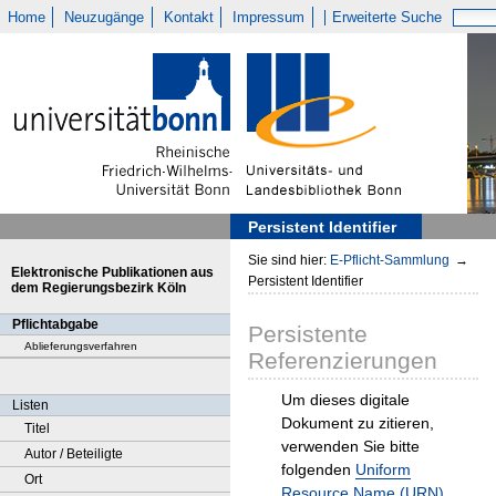
Home
Neuzugänge
Kontakt
Impressum
Erweiterte Suche
Persistent Identifier
Sie sind hier:
E-Pflicht-Sammlung
→
Elektronische Publikationen aus
Persistent Identifier
dem Regierungsbezirk Köln
Pflichtabgabe
Persistente
Ablieferungsverfahren
Referenzierungen
Um dieses digitale
Listen
Dokument zu zitieren,
Titel
verwenden Sie bitte
Autor / Beteiligte
folgenden
Uniform
Ort
Resource Name (URN)