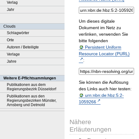
Verlag
Jahr
Um dieses digitale
Clouds
Dokument im Netz zu
Schlagwörter
verlinken, verwenden Sie
Orte
bitte folgenden
Persistent Uniform
Autoren / Beteiligte
Resource Locator (PURL)
Verlage
:
Jahre
Weitere E-Pflichtsammlungen
Sie können die Auflösung
Publikationen aus dem
des Links auch hier testen:
Regierungsbezirk Düsseldorf
urn:nbn:de:hbz:5:2-
Publikationen aus den
Regierungsbezirken Münster,
1059266
Arnsberg und Detmold
Nähere
Erläuterungen