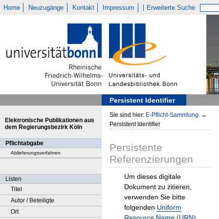
Home
Neuzugänge
Kontakt
Impressum
Erweiterte Suche
Persistent Identifier
Sie sind hier:
E-Pflicht-Sammlung
→
Elektronische Publikationen aus
Persistent Identifier
dem Regierungsbezirk Köln
Pflichtabgabe
Persistente
Ablieferungsverfahren
Referenzierungen
Um dieses digitale
Listen
Dokument zu zitieren,
Titel
verwenden Sie bitte
Autor / Beteiligte
folgenden
Uniform
Ort
Resource Name (URN)