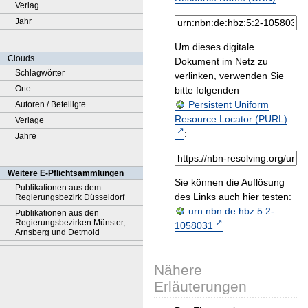
Verlag
Jahr
Um dieses digitale
Clouds
Dokument im Netz zu
Schlagwörter
verlinken, verwenden Sie
Orte
bitte folgenden
Persistent Uniform
Autoren / Beteiligte
Resource Locator (PURL)
Verlage
:
Jahre
Weitere E-Pflichtsammlungen
Sie können die Auflösung
Publikationen aus dem
des Links auch hier testen:
Regierungsbezirk Düsseldorf
urn:nbn:de:hbz:5:2-
Publikationen aus den
Regierungsbezirken Münster,
1058031
Arnsberg und Detmold
Nähere
Erläuterungen