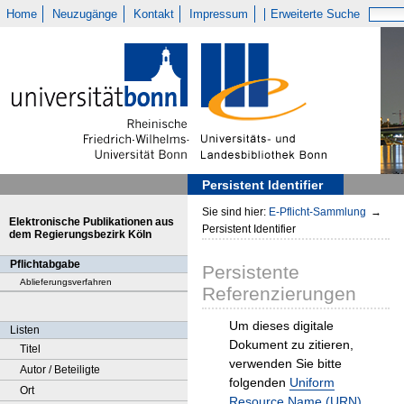
Home
Neuzugänge
Kontakt
Impressum
Erweiterte Suche
Persistent Identifier
Sie sind hier:
E-Pflicht-Sammlung
→
Elektronische Publikationen aus
Persistent Identifier
dem Regierungsbezirk Köln
Pflichtabgabe
Persistente
Ablieferungsverfahren
Referenzierungen
Um dieses digitale
Listen
Dokument zu zitieren,
Titel
verwenden Sie bitte
Autor / Beteiligte
folgenden
Uniform
Ort
Resource Name (URN)