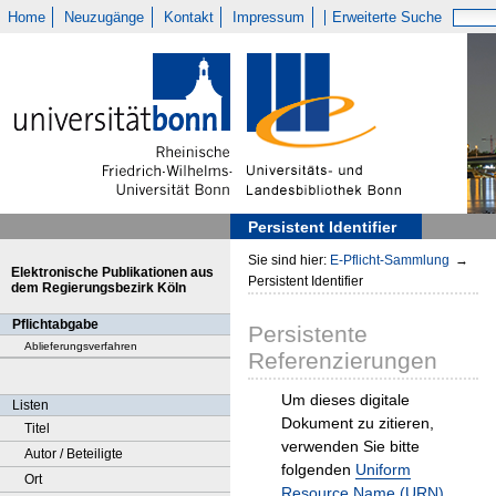
Home
Neuzugänge
Kontakt
Impressum
Erweiterte Suche
Persistent Identifier
Sie sind hier:
E-Pflicht-Sammlung
→
Elektronische Publikationen aus
Persistent Identifier
dem Regierungsbezirk Köln
Pflichtabgabe
Persistente
Ablieferungsverfahren
Referenzierungen
Um dieses digitale
Listen
Dokument zu zitieren,
Titel
verwenden Sie bitte
Autor / Beteiligte
folgenden
Uniform
Ort
Resource Name (URN)