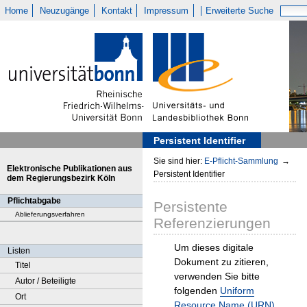
Home
Neuzugänge
Kontakt
Impressum
Erweiterte Suche
Persistent Identifier
Sie sind hier:
E-Pflicht-Sammlung
→
Elektronische Publikationen aus
Persistent Identifier
dem Regierungsbezirk Köln
Pflichtabgabe
Persistente
Ablieferungsverfahren
Referenzierungen
Um dieses digitale
Listen
Dokument zu zitieren,
Titel
verwenden Sie bitte
Autor / Beteiligte
folgenden
Uniform
Ort
Resource Name (URN)