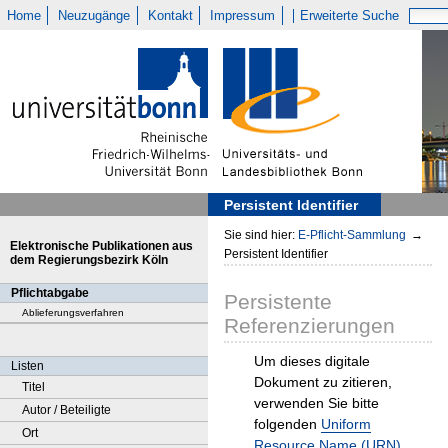
Home
Neuzugänge
Kontakt
Impressum
Erweiterte Suche
Persistent Identifier
Sie sind hier:
E-Pflicht-Sammlung
→
Elektronische Publikationen aus
Persistent Identifier
dem Regierungsbezirk Köln
Pflichtabgabe
Persistente
Ablieferungsverfahren
Referenzierungen
Um dieses digitale
Listen
Dokument zu zitieren,
Titel
verwenden Sie bitte
Autor / Beteiligte
folgenden
Uniform
Ort
Resource Name (URN)