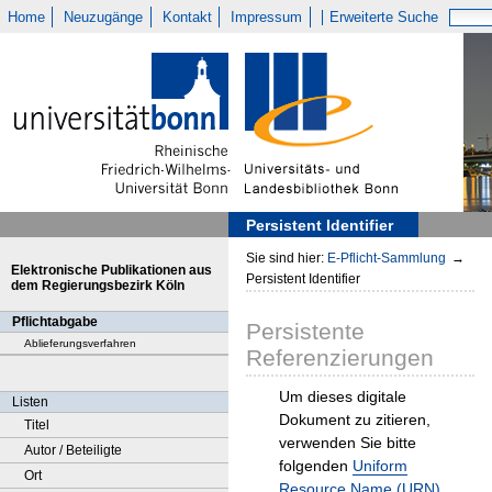
Home
Neuzugänge
Kontakt
Impressum
Erweiterte Suche
Persistent Identifier
Sie sind hier:
E-Pflicht-Sammlung
→
Elektronische Publikationen aus
Persistent Identifier
dem Regierungsbezirk Köln
Pflichtabgabe
Persistente
Ablieferungsverfahren
Referenzierungen
Um dieses digitale
Listen
Dokument zu zitieren,
Titel
verwenden Sie bitte
Autor / Beteiligte
folgenden
Uniform
Ort
Resource Name (URN)